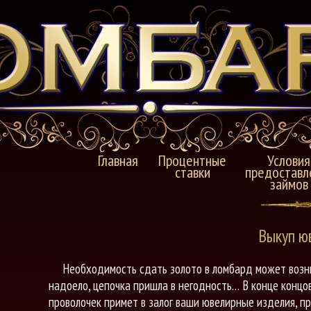
Главная
Процентные
Условия
ставки
предоставл
займов
Выкуп ю
Необходимость сдать золото в ломбард может возни
надоело, цепочка пришла в негодность… В конце концо
проволочек примет в залог ваши ювелирные изделия, п